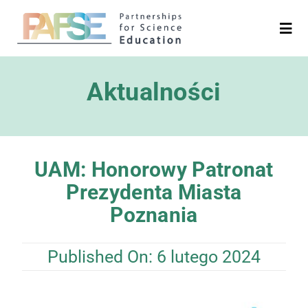
Skip
to
Togg
Navi
content
Polski
Aktualności
Search
for:
UAM: Honorowy Patronat
Projekt
Prezydenta Miasta
Poznania
Partnerzy
Published On: 6 lutego 2024
Platformy
Media i Aktualności