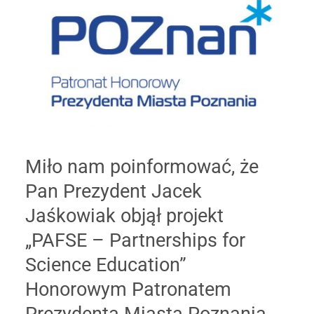
Kontakt
Facebook
Instagram
Twitter
Miło nam poinformować, że
Pan Prezydent Jacek
YouTube
Jaśkowiak objął projekt
„PAFSE – Partnerships for
LinkedIn
Science Education”
Honorowym Patronatem
Prezydenta Miasta Poznania,