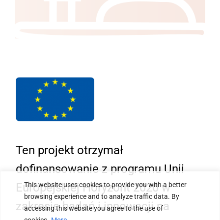
Ten projekt otrzymał
dofinansowanie z programu Unii
Europejskiej Horyzont 2020 w
This website uses cookies to provide you with a better
browsing experience and to analyze traffic data. By
zakresie badań i innowacji na
accessing this website you agree to the use of